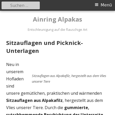
Suchen
Primäres
Menü
nach:
Menü
Springe
Ainring Alpakas
zum
Inhalt
Entschleunigung auf die flauschige Art
Sitzauflagen und Picknick-
Unterlagen
Neu in
unserem
Sitzauflagen aus Alpakafilz, hergestellt aus dem Vlies
Hofladen
unserer Tiere
sind
unsere gemütlichen, praktischen und wärmenden
Sitzauflagen aus Alpakafilz
, hergestellt aus dem
Vlies unserer Tiere. Durch die
gummierte,
rutschhemmende Beschichtung der Unterseite